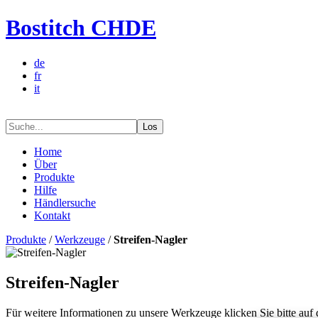
Bostitch CHDE
de
fr
it
Los
Home
Über
Produkte
Hilfe
Händlersuche
Kontakt
Produkte
/
Werkzeuge
/
Streifen-Nagler
Streifen-Nagler
Für weitere Informationen zu unsere Werkzeuge klicken Sie bitte auf