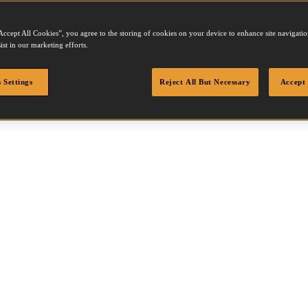
Accept All Cookies”, you agree to the storing of cookies on your device to enhance site navigation
ist in our marketing efforts.
 Settings
Reject All But Necessary
Accept 