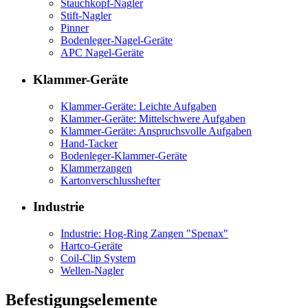
Stauchkopf-Nagler
Stift-Nagler
Pinner
Bodenleger-Nagel-Geräte
APC Nagel-Geräte
Klammer-Geräte
Klammer-Geräte: Leichte Aufgaben
Klammer-Geräte: Mittelschwere Aufgaben
Klammer-Geräte: Anspruchsvolle Aufgaben
Hand-Tacker
Bodenleger-Klammer-Geräte
Klammerzangen
Kartonverschlusshefter
Industrie
Industrie: Hog-Ring Zangen "Spenax"
Hartco-Geräte
Coil-Clip System
Wellen-Nagler
Befestigungselemente