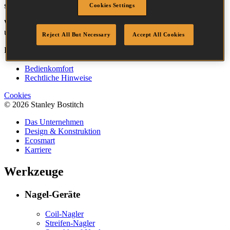
sind absofort über die Firma
Galino
verfügbar.
Cookies Settings
Weitere Informationen erhalten Sie über den Galino Kundenservice
unter +44 (0)1236 449 898.
Reject All But Necessary
Accept All Cookies
Bostitch
Los
Bedienkomfort
Rechtliche Hinweise
Cookies
© 2026 Stanley Bostitch
Das Unternehmen
Design & Konstruktion
Ecosmart
Karriere
Werkzeuge
Nagel-Geräte
Coil-Nagler
Streifen-Nagler