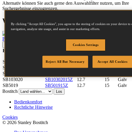
Alternativ können Sie auch gerne den Auswahlfilter nutzen, um Ihre
Suchergebnisse einzugrenzen.
Werkzeugkompatibilität
By clicking “Accept All Cookies”, you agree to the storing of cookies on your device to 
navigation, analyze site usage, and assist in our marketing efforts.
P51-10B-E
Werkzeug ansehen
aktualisieren
Zurücksetzen
Cookies Settings
Befestigungselement-
Artikelnummer
Rückenbreite
Länge
Beschi
Gruppe
SB103020
SB10302010Z
12.7
10
Galv
Reject All But Necessary
Accept All Cookies
SB5019
SB501910Z
12.7
10
Galv
SB103020
SB10302012Z
12.7
12
Galv
SB103020
SB10302015Z
12.7
15
Galv
SB5019
SB501915Z
12.7
15
Galv
Bostitch
Los
Bedienkomfort
Rechtliche Hinweise
Cookies
© 2026 Stanley Bostitch