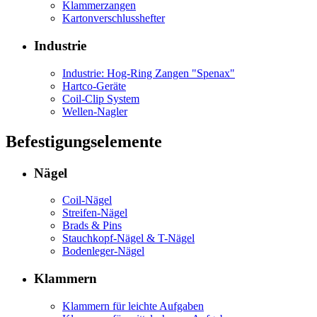
Klammerzangen
Kartonverschlusshefter
Industrie
Industrie: Hog-Ring Zangen "Spenax"
Hartco-Geräte
Coil-Clip System
Wellen-Nagler
Befestigungselemente
Nägel
Coil-Nägel
Streifen-Nägel
Brads & Pins
Stauchkopf-Nägel & T-Nägel
Bodenleger-Nägel
Klammern
Klammern für leichte Aufgaben