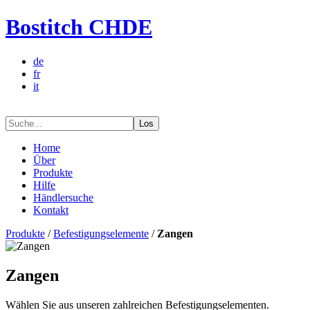
Bostitch CHDE
de
fr
it
Los
Home
Über
Produkte
Hilfe
Händlersuche
Kontakt
Produkte
/
Befestigungselemente
/
Zangen
Zangen
Wählen Sie aus unseren zahlreichen Befestigungselementen.