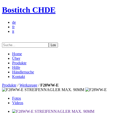
Bostitch CHDE
de
fr
it
Los
Home
Über
Produkte
Hilfe
Händlersuche
Kontakt
Produkte
/
Werkzeuge
/
F28WW-E
Fotos
Videos