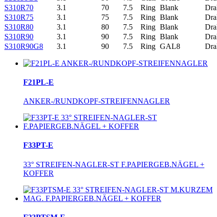
S310R70
3.1
70
7.5
Ring
Blank
Dra
S310R75
3.1
75
7.5
Ring
Blank
Dra
S310R80
3.1
80
7.5
Ring
Blank
Dra
S310R90
3.1
90
7.5
Ring
Blank
Dra
S310R90G8
3.1
90
7.5
Ring
GAL8
Dra
F21PL-E
ANKER-/RUNDKOPF-STREIFENNAGLER
F33PT-E
33° STREIFEN-NAGLER-ST F.PAPIERGEB.NÄGEL +
KOFFER