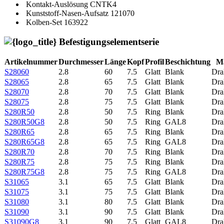
Kontakt-Auslösung
CNTK4
Kunststoff-Nasen-Aufsatz
121070
Kolben-Set
163922
Befestigungselementserie
Artikelnummer
Durchmesser
Länge
Kopf
Profil
Beschichtung
Ma
S28060
2.8
60
7.5
Glatt
Blank
Dra
S28065
2.8
65
7.5
Glatt
Blank
Dra
S28070
2.8
70
7.5
Glatt
Blank
Dra
S28075
2.8
75
7.5
Glatt
Blank
Dra
S280R50
2.8
50
7.5
Ring
Blank
Dra
S280R50G8
2.8
50
7.5
Ring
GAL8
Dra
S280R65
2.8
65
7.5
Ring
Blank
Dra
S280R65G8
2.8
65
7.5
Ring
GAL8
Dra
S280R70
2.8
70
7.5
Ring
Blank
Dra
S280R75
2.8
75
7.5
Ring
Blank
Dra
S280R75G8
2.8
75
7.5
Ring
GAL8
Dra
S31065
3.1
65
7.5
Glatt
Blank
Dra
S31075
3.1
75
7.5
Glatt
Blank
Dra
S31080
3.1
80
7.5
Glatt
Blank
Dra
S31090
3.1
90
7.5
Glatt
Blank
Dra
S31090G8
3.1
90
7.5
Glatt
GAL8
Dra