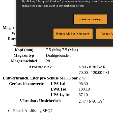
By clicking “Accept All Cookies”, you agree to the storing of cookies on your
Gewicht
3.50 kg
analyze site usage, and assist in our marketing efforts.
Breite
133 mm
Länge
508 mm
Cookies Settings
Höhe
355 mm
Magazinkapazität (Max)
90
WW 28 Befestigungselementserie:
Reject All But Necessary
Accept A
Durchmesser (mm)
2.8 (Min)
3.3 (Max)
Länge (mm)
50 (Min)
90 (Max)
Kopf (mm)
7.5 (Min)
7.5 (Max)
Magazintyp
Drahtgebunden
Magazinwinkel
28
Arbeitsdruck
4.80 - 8.30 BAR
70.00 - 120.00 PSI
Luftverbrauch, Liter pro Schuss bei 5,6 bar
2.47
Geräuschkennwerte
LPA 1sd
96.30
LWA 1sd
100.10
LPA 1s, 1m
87.10
2
Vibration / Unsicherheit
2.47 / N/A m/s
Einzel-Auslösung
SEQ7