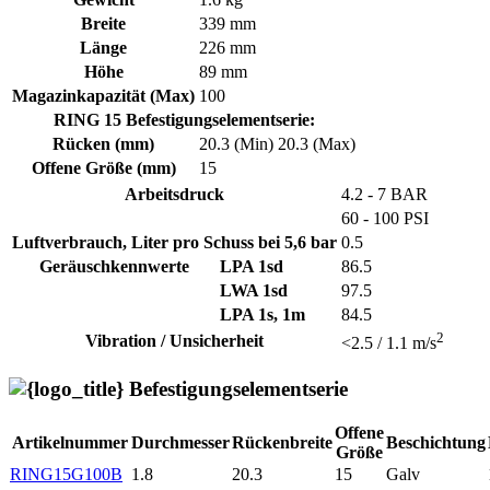
Breite
339 mm
Länge
226 mm
Höhe
89 mm
Magazinkapazität (Max)
100
RING 15 Befestigungselementserie:
Rücken (mm)
20.3 (Min)
20.3 (Max)
Offene Größe (mm)
15
Arbeitsdruck
4.2 - 7 BAR
60 - 100 PSI
Luftverbrauch, Liter pro Schuss bei 5,6 bar
0.5
Geräuschkennwerte
LPA 1sd
86.5
LWA 1sd
97.5
LPA 1s, 1m
84.5
2
Vibration / Unsicherheit
<2.5 / 1.1 m/s
Befestigungselementserie
Offene
Artikelnummer
Durchmesser
Rückenbreite
Beschichtung
Größe
RING15G100B
1.8
20.3
15
Galv