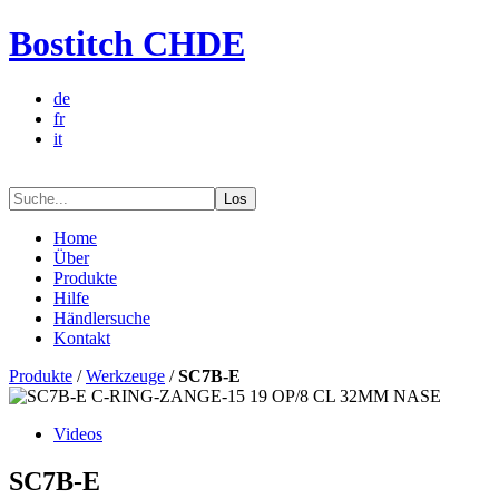
Bostitch CHDE
de
fr
it
Los
Home
Über
Produkte
Hilfe
Händlersuche
Kontakt
Produkte
/
Werkzeuge
/
SC7B-E
Videos
SC7B-E