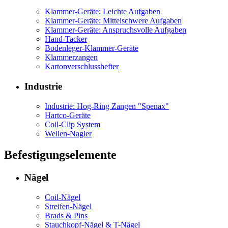
Klammer-Geräte: Leichte Aufgaben
Klammer-Geräte: Mittelschwere Aufgaben
Klammer-Geräte: Anspruchsvolle Aufgaben
Hand-Tacker
Bodenleger-Klammer-Geräte
Klammerzangen
Kartonverschlusshefter
Industrie
Industrie: Hog-Ring Zangen "Spenax"
Hartco-Geräte
Coil-Clip System
Wellen-Nagler
Befestigungselemente
Nägel
Coil-Nägel
Streifen-Nägel
Brads & Pins
Stauchkopf-Nägel & T-Nägel