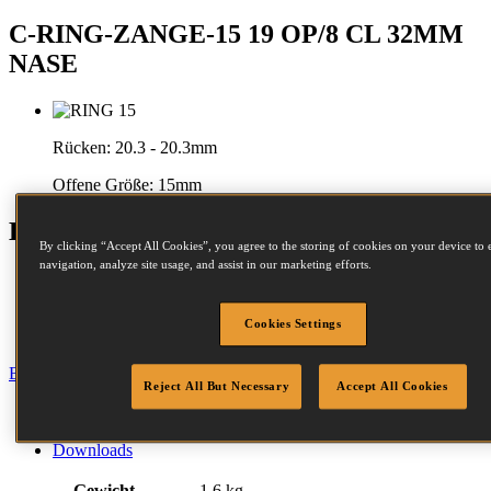
C-RING-ZANGE-15 19 OP/8 CL 32MM
NASE
Rücken:
20.3 - 20.3mm
Offene Größe:
15mm
Eigenschaften
By clicking “Accept All Cookies”, you agree to the storing of cookies on your device to 
navigation, analyze site usage, and assist in our marketing efforts.
Komfort-Gummigriff
Hand-Gerät
Pneumatischer
Cookies Settings
Rückhol-mechanismus
Beenden
Reject All But Necessary
Accept All Cookies
Spezifikation
Befestigungselemente
Downloads
Gewicht
1.6 kg