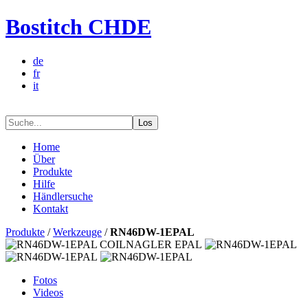
Bostitch CHDE
de
fr
it
Los
Home
Über
Produkte
Hilfe
Händlersuche
Kontakt
Produkte
/
Werkzeuge
/
RN46DW-1EPAL
Fotos
Videos