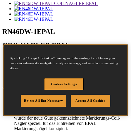
RN46DW-1EPAL
COILNAGLER EPAL
By clicking “Accept All Cookies”, you agree to the storing of cookies on your
device to enhance site navigation, analyze site usage, and assist in our marketing
Durchmesser:
4.2 - 4.2mm
efforts.
Länge:
19 - 45mm
Cookies Settings
Werkzeug-Angaben
Reject All But Necessary
Accept All Cookies
GERÄTE UND BEFESTIGUNGSELEMENTE FÜR
HÖCHSTE ANSPRÜCHE.
Mit dem beliebten und zuverlässigen RN46DW-Gehäuse
wurde der neue Güte gekennzeichnete Markierungs-Coil-
Nagler speziell für das Eintreiben von EPAL-
Markierungsnägel konzipiert.