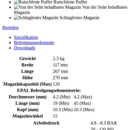
Rutschfeste Puffer
Von der Seite beladbares
Magazin
Schlagfestes Magazin
Beenden
Spezifikation
Befestigungselemente
Downloads
Gewicht
2.3 kg
Breite
117 mm
Länge
267 mm
Höhe
270 mm
Magazinkapazität (Max)
120
EPAL Befestigungselementserie:
Durchmesser (mm)
4.2 (Min)
4.2 (Max)
Länge (mm)
19 (Min)
45 (Max)
Kopf (mm)
10.3 (Min)
10.3 (Max)
Magazinwinkel
15
Arbeitsdruck
4.8 - 8.3 BAR
70 - 120 PSI