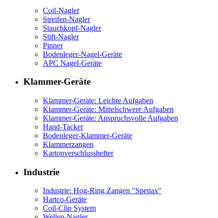
Coil-Nagler
Streifen-Nagler
Stauchkopf-Nagler
Stift-Nagler
Pinner
Bodenleger-Nagel-Geräte
APC Nagel-Geräte
Klammer-Geräte
Klammer-Geräte: Leichte Aufgaben
Klammer-Geräte: Mittelschwere Aufgaben
Klammer-Geräte: Anspruchsvolle Aufgaben
Hand-Tacker
Bodenleger-Klammer-Geräte
Klammerzangen
Kartonverschlusshefter
Industrie
Industrie: Hog-Ring Zangen "Spenax"
Hartco-Geräte
Coil-Clip System
Wellen-Nagler