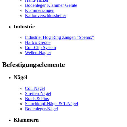
Hand-Tacker
Bodenleger-Klammer-Geräte
Klammerzangen
Kartonverschlusshefter
Industrie
Industrie: Hog-Ring Zangen "Spenax"
Hartco-Geräte
Coil-Clip System
Wellen-Nagler
Befestigungselemente
Nägel
Coil-Nägel
Streifen-Nägel
Brads & Pins
Stauchkopf-Nägel & T-Nägel
Bodenleger-Nägel
Klammern