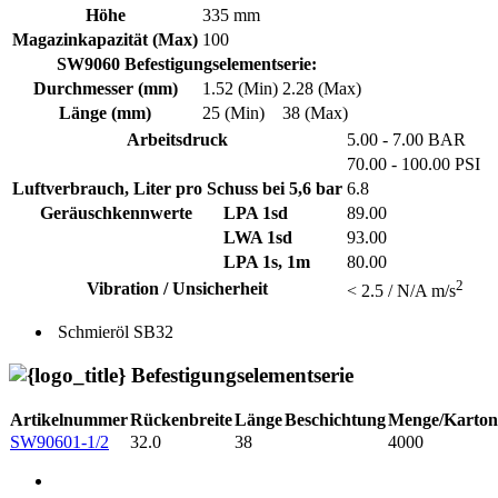
Höhe
335 mm
Magazinkapazität (Max)
100
SW9060 Befestigungselementserie:
Durchmesser (mm)
1.52 (Min)
2.28 (Max)
Länge (mm)
25 (Min)
38 (Max)
Arbeitsdruck
5.00 - 7.00 BAR
70.00 - 100.00 PSI
Luftverbrauch, Liter pro Schuss bei 5,6 bar
6.8
Geräuschkennwerte
LPA 1sd
89.00
LWA 1sd
93.00
LPA 1s, 1m
80.00
2
Vibration / Unsicherheit
< 2.5 / N/A m/s
Schmieröl
SB32
Befestigungselementserie
Artikelnummer
Rückenbreite
Länge
Beschichtung
Menge/Karton
SW90601-1/2
32.0
38
4000