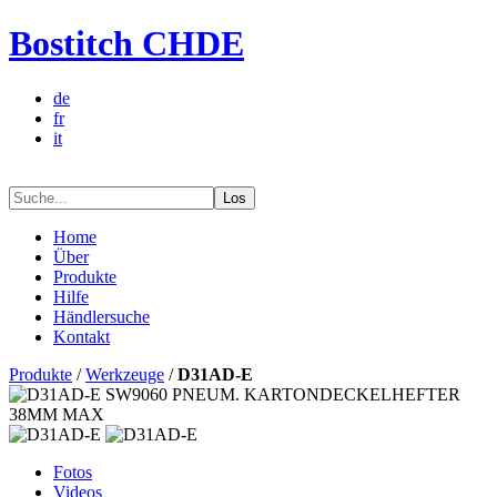
Bostitch CHDE
de
fr
it
Los
Home
Über
Produkte
Hilfe
Händlersuche
Kontakt
Produkte
/
Werkzeuge
/
D31AD-E
Fotos
Videos