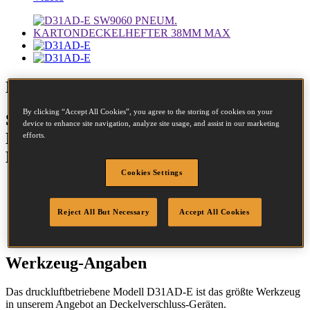
D31AD-E
By clicking “Accept All Cookies”, you agree to the storing of cookies on your
SW9060 PNEUM.
device to enhance site navigation, analyze site usage, and assist in our marketing
KARTONDECKELHEFTER 38MM
efforts.
MAX
Cookies Settings
Durchmesser:
1.52 - 2.28mm
Reject All But Necessary
Accept All Cookies
Länge:
25 - 38mm
Werkzeug-Angaben
Das druckluftbetriebene Modell D31AD-E ist das größte Werkzeug
in unserem Angebot an Deckelverschluss-Geräten.