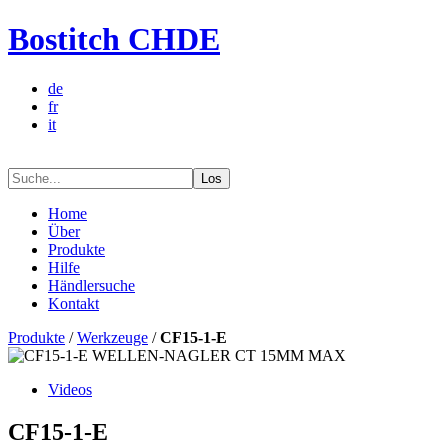
Bostitch CHDE
de
fr
it
Los
Home
Über
Produkte
Hilfe
Händlersuche
Kontakt
Produkte
/
Werkzeuge
/
CF15-1-E
Videos
CF15-1-E