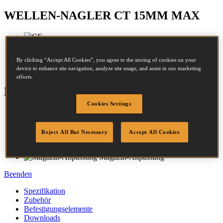
WELLEN-NAGLER CT 15MM MAX
Rücken:
24.4 - 24.4mm
By clicking “Accept All Cookies”, you agree to the storing of cookies on your
device to enhance site navigation, analyze site usage, and assist in our marketing
Länge:
10 - 15mm
efforts.
Eigenschaften
Cookies Settings
Magnesium-gehäuse
Komfort-Gummigriff
Verstellbarer Abluft-Auslass
Reject All But Necessary
Accept All Cookies
Kontakt-Auslösung
Rutschfeste Puffer
Magazin-Anpassung
Beenden
Spezifikation
Zubehör
Befestigungselemente
Downloads