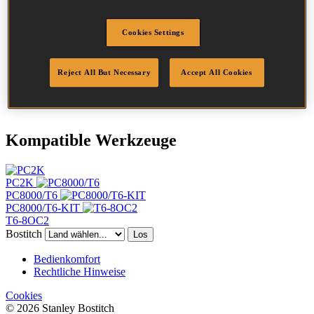
Artikelnummer
STCR501912Z
Beschreibung
STCR5019 KLAMMER 12MM GALV 5M
Länge
12 mm
Cookies Settings
Rückenbreite
11 mm
Beschichtung
Galv
Reject All But Necessary
Accept All Cookies
Spitzenprofil
Meißel-Spitze
Menge/Karton
5000
Kompatible Werkzeuge
PC2K
PC8000/T6
PC8000/T6-KIT
T6-8OC2
Bostitch
Los
Bedienkomfort
Rechtliche Hinweise
Cookies
© 2026 Stanley Bostitch