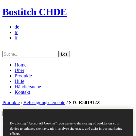
Bostitch CHDE
de
fr
it
Los
Home
Über
Produkte
Hilfe
Händlersuche
Kontakt
Produkte
/
Befestigungselemente
/
STCR501912Z
Befestigungselementserie -
STCR501912Z
By clicking “Accept All Cookies”, you agree to the storing of cookies on your
device to enhance site navigation, analyze site usage, and assist in our marketing
efforts.