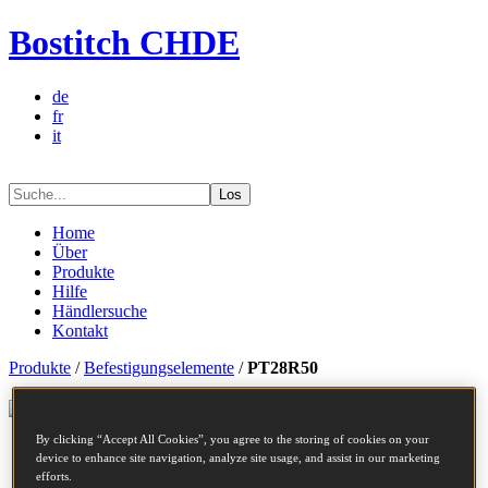
Bostitch CHDE
de
fr
it
Los
Home
Über
Produkte
Hilfe
Händlersuche
Kontakt
Produkte
/
Befestigungselemente
/
PT28R50
Befestigungselementserie - PT28R50
By clicking “Accept All Cookies”, you agree to the storing of cookies on your
device to enhance site navigation, analyze site usage, and assist in our marketing
Artikelnummer
PT28R50
efforts.
Beschreibung
Papiergeb. Nagel Ring Blank 2.8 x 50mm