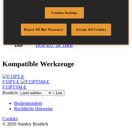
Durchmesser
2.8 mm
Kopf
6.8 mm
Cookies Settings
Länge
50 mm
Profil
Ring
Reject All But Necessary
Accept All Cookies
Beschichtung
Glatt
Menge/Karton
2200
DoP
DOP-EU_28_DRB
Kompatible Werkzeuge
F33PT-E
F33PTSM-E
Bostitch
Los
Bedienkomfort
Rechtliche Hinweise
Cookies
© 2026 Stanley Bostitch