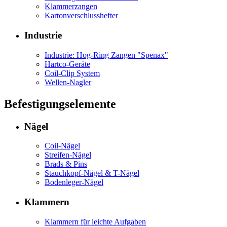
Klammerzangen
Kartonverschlusshefter
Industrie
Industrie: Hog-Ring Zangen "Spenax"
Hartco-Geräte
Coil-Clip System
Wellen-Nagler
Befestigungselemente
Nägel
Coil-Nägel
Streifen-Nägel
Brads & Pins
Stauchkopf-Nägel & T-Nägel
Bodenleger-Nägel
Klammern
Klammern für leichte Aufgaben