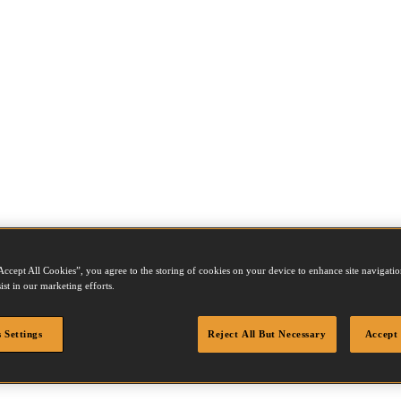
Accept All Cookies”, you agree to the storing of cookies on your device to enhance site navigation
ist in our marketing efforts.
 Settings
Reject All But Necessary
Accept 