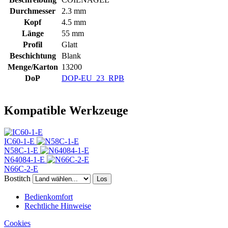
Durchmesser
2.3 mm
Kopf
4.5 mm
Länge
55 mm
Profil
Glatt
Beschichtung
Blank
Menge/Karton
13200
DoP
DOP-EU_23_RPB
Kompatible Werkzeuge
IC60-1-E
N58C-1-E
N64084-1-E
N66C-2-E
Bostitch
Los
Bedienkomfort
Rechtliche Hinweise
Cookies