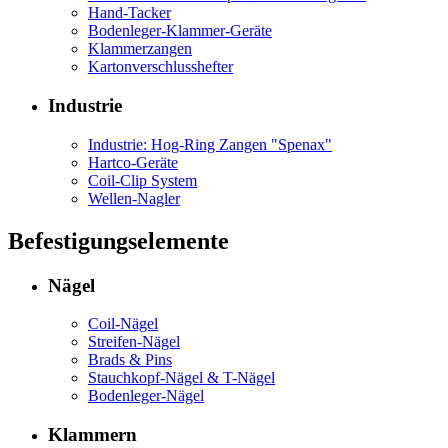
Hand-Tacker
Bodenleger-Klammer-Geräte
Klammerzangen
Kartonverschlusshefter
Industrie
Industrie: Hog-Ring Zangen "Spenax"
Hartco-Geräte
Coil-Clip System
Wellen-Nagler
Befestigungselemente
Nägel
Coil-Nägel
Streifen-Nägel
Brads & Pins
Stauchkopf-Nägel & T-Nägel
Bodenleger-Nägel
Klammern