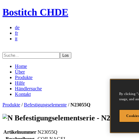
Bostitch CHDE
de
fr
it
Los
Home
Über
Produkte
Hilfe
Händlersuche
Kontakt
By clicking “
usage, and ass
Produkte
/
Befestigungselemente
/
N23055Q
Befestigungselementserie - N23055Q
Cookies
Artikelnummer
N23055Q
Beschreibung
COILNAGEL