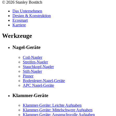
© 2026 Stanley Bostitch
Das Unternehmen
Design & Konstruktion
Ecosmart
Karriere
Werkzeuge
Nagel-Geräte
Coil-Nagler
Streifen-Nagler
Stauchkopf-Nagler
Stift-Nagler
Pinner
Bodenleger-Nagel-Geräte
APC Nagel-Geräte
Klammer-Geräte
Klammer-Geräte: Leichte Aufgaben
Klammer-Geräte: Mittelschwere Aufgaben
Klammer-Geräte: Anspruchsvolle Aufgaben