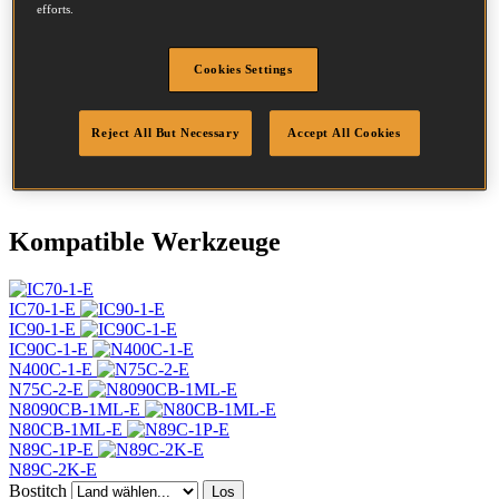
efforts.
Durchmesser
2.8 mm
Kopf
7.2 mm
Cookies Settings
Länge
55 mm
Profil
Ring
Beschichtung
Blank
Reject All But Necessary
Accept All Cookies
Menge/Karton
7500
DoP
DOP-EU_28_RRB
Kompatible Werkzeuge
IC70-1-E
IC90-1-E
IC90C-1-E
N400C-1-E
N75C-2-E
N8090CB-1ML-E
N80CB-1ML-E
N89C-1P-E
N89C-2K-E
Bostitch
Los