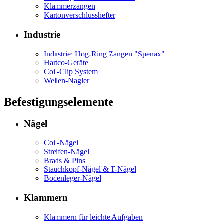
Klammerzangen
Kartonverschlusshefter
Industrie
Industrie: Hog-Ring Zangen "Spenax"
Hartco-Geräte
Coil-Clip System
Wellen-Nagler
Befestigungselemente
Nägel
Coil-Nägel
Streifen-Nägel
Brads & Pins
Stauchkopf-Nägel & T-Nägel
Bodenleger-Nägel
Klammern
Klammern für leichte Aufgaben