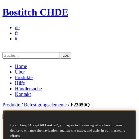
Bostitch CHDE
de
fr
it
Los
Home
Über
Produkte
Hilfe
Händlersuche
Kontakt
Produkte
/
Befestigungselemente
/
F23050Q
Befestigungselementserie - F23050Q
By clicking “Accept All Cookies”, you agree to the storing of cookies on your
device to enhance site navigation, analyze site usage, and assist in our marketing
Artikelnummer
F23050Q
efforts.
Beschreibung
COILNAGEL 2.30-50 GLATT 14M