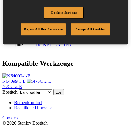
Durchmesser
2.3 mm
Kopf
6.5 mm
Cookies Settings
Länge
50 mm
Profil
Glatt
Reject All But Necessary
Accept All Cookies
Beschichtung
Blank
Menge/Karton
14700
DoP
DOP-EU_23_RPB
Kompatible Werkzeuge
N64099-1-E
N75C-2-E
Bostitch
Los
Bedienkomfort
Rechtliche Hinweise
Cookies
© 2026 Stanley Bostitch