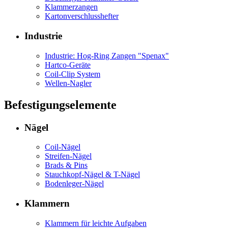
Klammerzangen
Kartonverschlusshefter
Industrie
Industrie: Hog-Ring Zangen "Spenax"
Hartco-Geräte
Coil-Clip System
Wellen-Nagler
Befestigungselemente
Nägel
Coil-Nägel
Streifen-Nägel
Brads & Pins
Stauchkopf-Nägel & T-Nägel
Bodenleger-Nägel
Klammern
Klammern für leichte Aufgaben