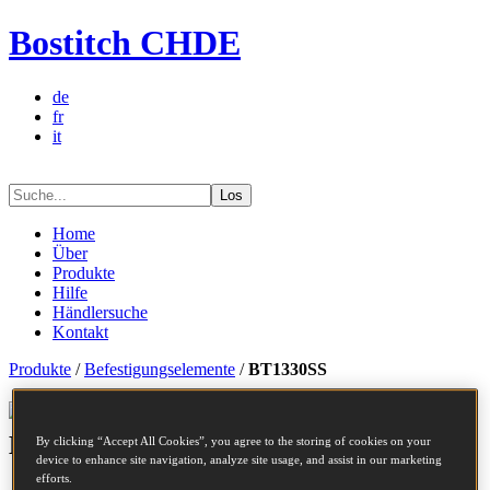
Bostitch CHDE
de
fr
it
Los
Home
Über
Produkte
Hilfe
Händlersuche
Kontakt
Produkte
/
Befestigungselemente
/
BT1330SS
Befestigungselementserie -
BT1330SS
By clicking “Accept All Cookies”, you agree to the storing of cookies on your
device to enhance site navigation, analyze site usage, and assist in our marketing
efforts.