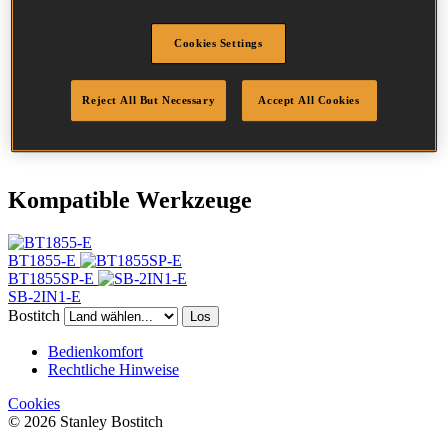
Artikelnummer
BT1330SS
Beschreibung
MINIBRADS 30 INOX 5M
Cookies Settings
Durchmesser
1.25 mm
Kopf
2 mm
Länge
30 mm
Reject All But Necessary
Accept All Cookies
Beschichtung
Inox
Menge/Karton
5000
Kompatible Werkzeuge
BT1855-E
BT1855SP-E
SB-2IN1-E
Bostitch
Los
Bedienkomfort
Rechtliche Hinweise
Cookies
© 2026 Stanley Bostitch