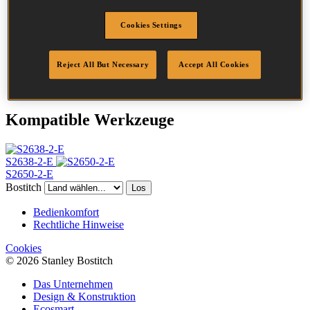
Länge
25 mm
Cookies Settings
Rückenbreite
25.0 mm
Beschichtung
Galv
Spitzenprofil
Meißel-Spitze
Reject All But Necessary
Accept All Cookies
Menge/Karton
10100
Kompatible Werkzeuge
S2638-2-E
S2650-2-E
Bostitch
Los
Bedienkomfort
Rechtliche Hinweise
Cookies
© 2026 Stanley Bostitch
Das Unternehmen
Design & Konstruktion
Ecosmart