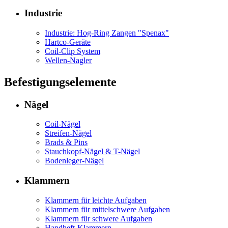
Industrie
Industrie: Hog-Ring Zangen "Spenax"
Hartco-Geräte
Coil-Clip System
Wellen-Nagler
Befestigungselemente
Nägel
Coil-Nägel
Streifen-Nägel
Brads & Pins
Stauchkopf-Nägel & T-Nägel
Bodenleger-Nägel
Klammern
Klammern für leichte Aufgaben
Klammern für mittelschwere Aufgaben
Klammern für schwere Aufgaben
Handheft-Klammern