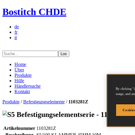
Bostitch CHDE
de
fr
it
Los
Home
Über
Produkte
Hilfe
Händlersuche
By clicking “
Kontakt
usage, and ass
Produkte
/
Befestigungselemente
/
1103281Z
Cookies
Befestigungselementserie - 1103281Z
Artikelnummer
1103281Z
Beschreibung
S5/100 KLAMMER 45MM 10M