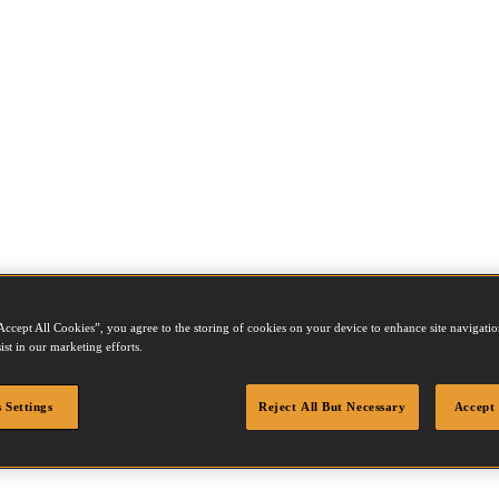
Accept All Cookies”, you agree to the storing of cookies on your device to enhance site navigation
ist in our marketing efforts.
 Settings
Reject All But Necessary
Accept 