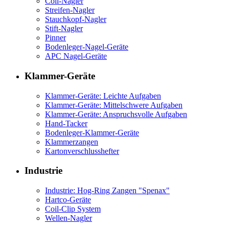
Coil-Nagler
Streifen-Nagler
Stauchkopf-Nagler
Stift-Nagler
Pinner
Bodenleger-Nagel-Geräte
APC Nagel-Geräte
Klammer-Geräte
Klammer-Geräte: Leichte Aufgaben
Klammer-Geräte: Mittelschwere Aufgaben
Klammer-Geräte: Anspruchsvolle Aufgaben
Hand-Tacker
Bodenleger-Klammer-Geräte
Klammerzangen
Kartonverschlusshefter
Industrie
Industrie: Hog-Ring Zangen "Spenax"
Hartco-Geräte
Coil-Clip System
Wellen-Nagler