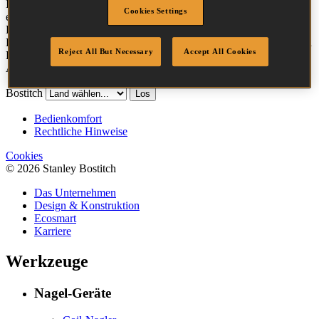
Im Folgenden finden Sie die Werkzeuge, die für Ihre Anwendung
Cookies Settings
empfohlen werden. Bitte klicken Sie auf ein Produkt, um weitere
Details einschließlich der technischen Spezifikationen und aller
Befestigungsmittel zu erfahren. Sie können auch die entsprechenden
Reject All But Necessary
Accept All Cookies
Boxen markieren und auf
"Vergleichen"
klicken, um das für Ihre
Anwendung am besten geeignete Werkzeug zu finden.
Bostitch
Los
Bedienkomfort
Rechtliche Hinweise
Cookies
© 2026 Stanley Bostitch
Das Unternehmen
Design & Konstruktion
Ecosmart
Karriere
Werkzeuge
Nagel-Geräte